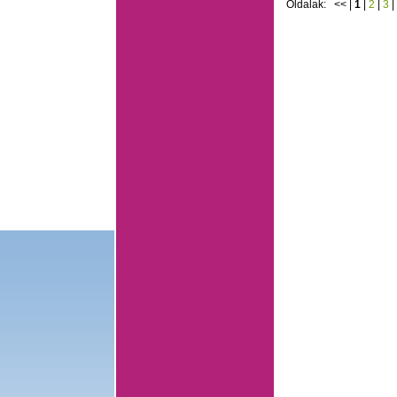
Oldalak:
<<
|
1
|
2
|
3
|