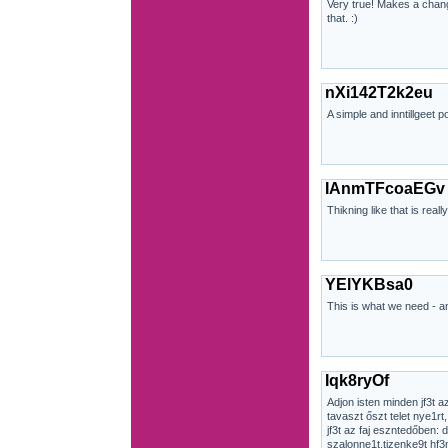
Very true! Makes a chang
that. :)
nXi142T2k2eu
A simple and inntillgeet 
IAnmTFcoaEGv
Thikning like that is real
YElYKBsa0
This is what we need - a
Iqk8ryOf
Adjon isten minden jf3t az
tavaszt őszt telet nye1rt
jf3t az faj eszntedőben: 
szalonne1t,tizenke9t hf3n