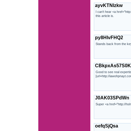
ayvKTNlzkw
I can't hear <a href="h
this article is.
py8HlvFHQ2
Stands back from the k
CBkpxAs57S0K
Good to see real expertis
[url=http://iawohpnayt.com
J0AK03SPdWn
Super <a href="http://hsln
oefqSjQsa