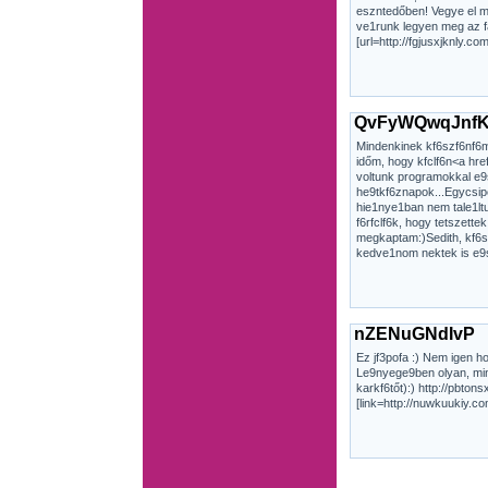
eszntedőben! Vegye el mi
ve1runk legyen meg az f
[url=http://fgjusxjknly.com
QvFyWQwqJnf
Mindenkinek kf6szf6nf6m
időm, hogy kfclf6n<a hre
voltunk programokkal e9s
he9tkf6znapok...Egycsipet
hie1nye1ban nem tale1ltu
f6rfclf6k, hogy tetszett
megkaptam:)Sedith, kf6sz
kedve1nom nektek is e9s 
nZENuGNdIvP
Ez jf3pofa :) Nem igen 
Le9nyege9ben olyan, mi
karkf6tőt):) http://pbton
[link=http://nuwkuukiy.co