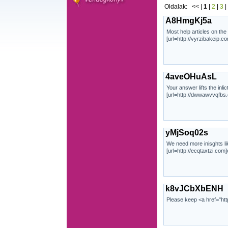
Oldalak:
<<
|
1
|
2
|
3
|
A8HmgKj5a
Most help articles on the
[url=http://vyrzibakeip.c
4aveOHuAsL
Your answer lifts the inli
[url=http://dwwawvvqfbs.
yMjSoq02s
We need more inisghts like
[url=http://ecqtaxtzi.com]
k8vJCbXbENH
Please keep <a href="htt